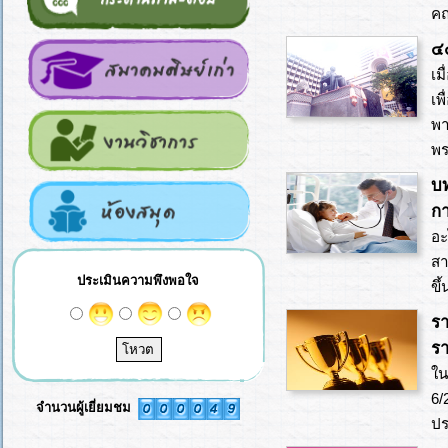
คณ
๔
เม
เพ
พา
พร
บท
กา
อะ
สา
ประเมินความพึงพอใจ
ขึ
รา
รา
ใน
6/
จำนวนผู้เยี่ยมชม
ปร