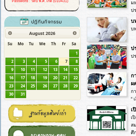
Password : วดป พ.ศ. เกิด (010431)
มห
ปร
บ
บท
August
2026
Su
Mo
Tu
We
Th
Fr
Sa
ปร
1
ปร
2
3
4
5
6
7
8
9
10
11
12
13
14
15
กา
16
17
18
19
20
21
22
ผศ
23
24
25
26
27
28
29
กา
30
31
“ 
เป
เป
สม
ศึ