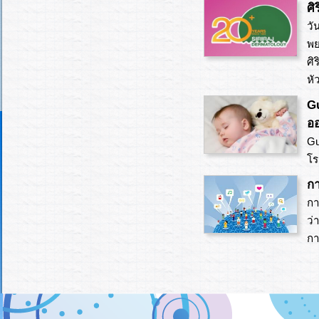
ศิ
วั
พย
ศิ
หั
G
ออ
Gu
โร
กา
กา
ว่
ก