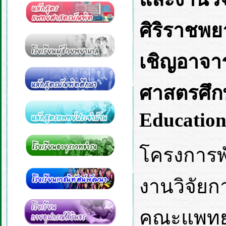
ศิริราชพ
เชิญอาจา
ศาสตรศึกษ
Educatio
โครงการ
งานวิจัยก
คณะแพทยศ