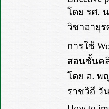
โดย รศ. น
วิชาอายุรศ
การใช้ Wo
สอนชั้นคล
โดย อ. พญ
ราชวิถี ว
How to imp