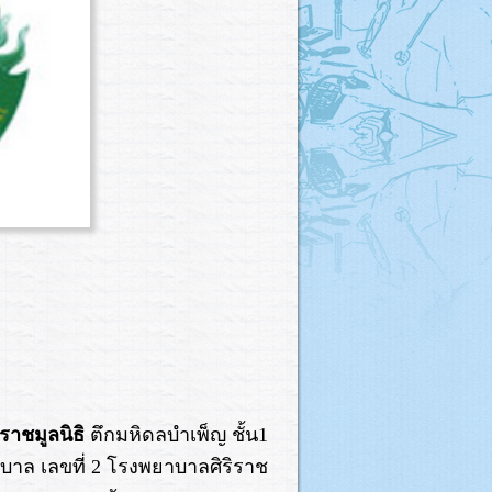
ิราชมูลนิธิ
ตึกมหิดลบำเพ็ญ ชั้น1
าล เลขที่ 2 โรงพยาบาลศิริราช