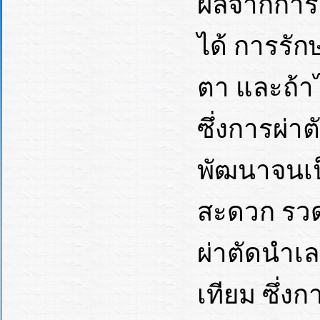
ผลจากการต
ได้ การรัก
ตา และถ้าไ
ซึ่งการผ่า
พัฒนาจนเป็
สะดวก รวดเ
ผ่าตัดนำเล
เทียม ซึ่ง