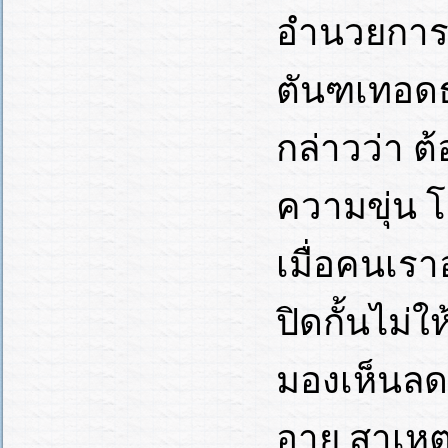
อำนวยการ ช
ตันฑเทอดธ
กล่าวว่า ต
ความขุ่น 
เมื่อคนเรา
ปิดกั้นไม่
มองเห็นลด
อายุ สาเหต