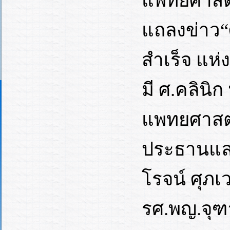
แพทยศาสตร
แถลงข่าว“
สำเร็จ แห
มี ศ.คลิน
แพทยศาสตร
ประธานและ
โรจน์ ศุภเ
รศ.พญ.จุฑ