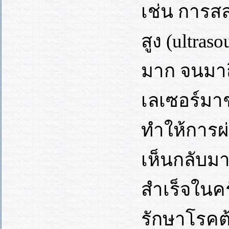
เช่น การสล
สูง (ultras
มาก จนมาถ
เลเซอร์มา
ทำให้การผ
เห็นกลับมา
สำเร็จในคร
รักษาโรคต