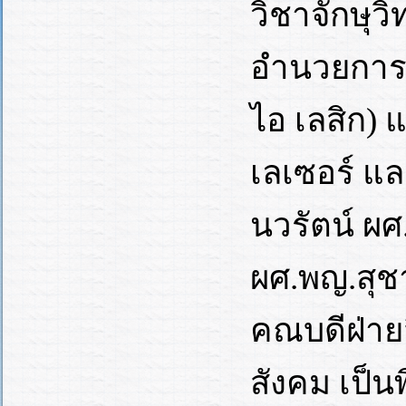
วิชาจักษุว
อำนวยการศ
ไอ เลสิก)
เลเซอร์ และ
นวรัตน์ ผ
ผศ.พญ.สุช
คณบดีฝ่าย
สังคม เป็น