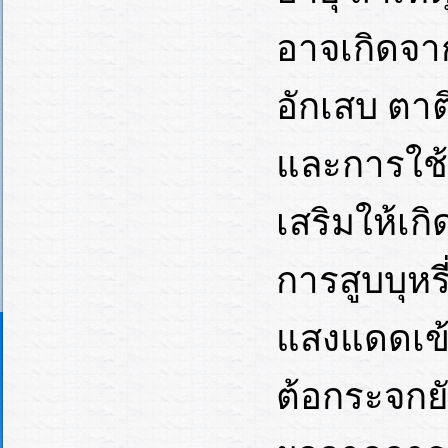
อาจเกิดจา
อักเสบ ตาต
และการใช้ยา
เสริมให้เก
การสูบบุห
แสงแดดเข้
ต้อกระจกยั