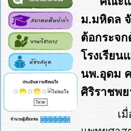
คณะแพ
ม.มหิดล จ
ต้อกระจกด
โรงเรียนแ
นพ.อุดม 
ประเมินความพึงพอใจ
ศิริราชพ
เมื่อ 8 
จำนวนผู้เยี่ยมชม