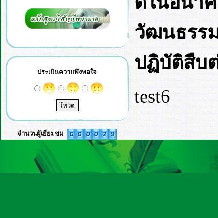
ดีในอนาค
วัฒนธรรมป
ปฏิบัติสื
ประเมินความพึงพอใจ
test6
จำนวนผู้เยี่ยมชม