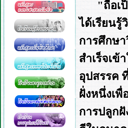
"ถือเป
ได้เรียนรู
การศึกษา
สำเร็จเข้า
อุปสรรค ท
ฝั่งหนึ่ง
การปลูกฝั