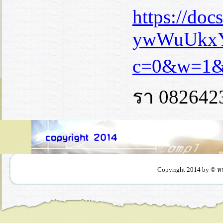
https://do
ywWuUkxY
c=0&w=1&u
รา 082642
Copyright 2014 by © ห