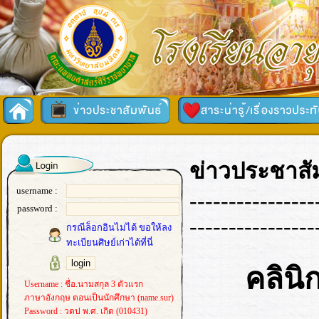
ข่าวประชาสัม
username :
----------------
password :
----------------
กรณีล็อกอินไม่ได้ ขอให้ลง
ทะเบียนศิษย์เก่าได้ที่นี่
คลินิ
Username : ชื่อ.นามสกุล 3 ตัวแรก
ภาษาอังกฤษ ตอนเป็นนักศึกษา (name.sur)
Password : วดป พ.ศ. เกิด (010431)