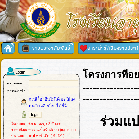
โครงการทีอยา
username :
----------------
password :
----------------
กรณีล็อกอินไม่ได้ ขอให้ลง
ทะเบียนศิษย์เก่าได้ที่นี่
ร่วมแบ
Username : ชื่อ.นามสกุล 3 ตัวแรก
ภาษาอังกฤษ ตอนเป็นนักศึกษา (name.sur)
Password : วดป พ.ศ. เกิด (010431)