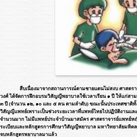
สืบเนื่องมาจากสถานการณ์ตามชายแดนไม่สงบ ศาสตราจ
วงศ์ ได้จัดการฝึกอบรมวิสัญญีพยาบาลใช้เวลาเรียน ๑ ปี ให้แก่สามเ
๓ ปี (จำนวน ๑๒, ๑๐ และ ๕ คน ตามลำดับ) ขณะนั้นประเทศชาติท
วิสัญญีแพทย์เพราะเป็นช่วงระยะเวลาที่แพทย์ไทยไปปฏิบัติงานและศึ
จำนวนมาก ไม่มีแพทย์ประจำบ้านมาสมัคร ศาสตราจารย์แพทย์หญิ
ระเบียบและหลักสูตรการศึกษาวิสัญญีพยาบาล มหาวิทยาลัยมหิดล ห
จบหลักสูตรพยาบาลมาแล้ว