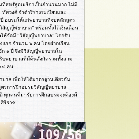
มที่สหรัฐอเมริกาเป็นจำนวนมาก ไม่มี
ัพวงศ์ จำดำริร่างระเบียบและ
ปี อบรมให้แก่พยาบาลที่จบหลักสูตร
ิสัญญีพยาบาล” พร้อมทั้งได้เงินเดือน
ิให้จัดมี “วิสัญญีพยาบาล” โดยรับ
รั้งแรก จำนวน ๖ คน โดยฝากเรียน
ก ๑ ปี จึงมีวิสัญญีพยาบาลใน
บพยาบาลที่มีต้นสังกัดรวมทั้งสาม
 ๑๔ คน
บาล เพื่อให้ได้มาตรฐานเดียวกัน
ักสูตรการฝึกอบรมวิสัญญีพยาบาล
ิ ทุกคนที่มารับการฝึกอบรมจะต้องมี
ศิริราช