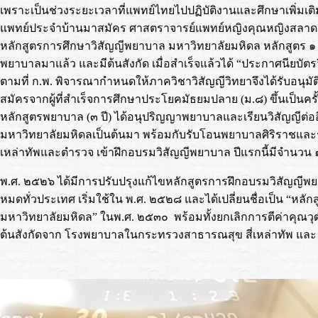
เพราะเป็นช่วงระยะเวลาที่แพทย์ไทยไปปฏิบัติงานและศึกษาเพิ่มเติ
แพทย์ประจำบ้านมาสมัคร ศาสตราจารย์แพทย์หญิงคุณหญิงสลาด ท
หลักสูตรการศึกษาวิสัญญีพยาบาล มหาวิทยาลัยมหิดล หลักสูตร ๑ 
พยาบาลมาแล้ว และมีต้นสังกัด เมื่อสำเร็จแล้วได้ “ประกาศนียบัตรว
ตามที่ ก.พ. พิจารณากำหนดให้ภาควิชาวิสัญญีวิทยาจึงได้รับอนุมัต
สมัครจากผู้ที่สำเร็จการศึกษาประโยคมัธยมปลาย (ม.๘) ขึ้นเป็นค
หลักสูตรพยาบาล (๓ ปี) ได้อนุปริญญาพยาบาลและเรียนวิสัญญีต่ออี
มหาวิทยาลัยมหิดลเป็นต้นมา พร้อมกับรับโอนพยาบาลศิริราชและรั
เหล่าทัพและตำรวจ เข้าฝึกอบรมวิสัญญีพยาบาล ปีแรกนี้มีจำนวน
พ.ศ. ๒๕๒๖ ได้มีการปรับปรุงแก้ไขหลักสูตรการฝึกอบรมวิสัญญีพยา
หมดทั่วประเทศ เริ่มใช้ใน พ.ศ. ๒๕๒๘ และได้เปลี่ยนชื่อเป็น “หล
มหาวิทยาลัยมหิดล” ในพ.ศ. ๒๕๓๐ พร้อมทั้งยกเลิกการตีค่าคุณวุฒ
ต้นสังกัดจาก โรงพยาบาลในกระทรวงสาธารณสุข สี่เหล่าทัพ และ 