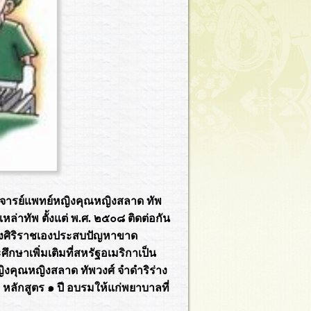
ารย์แพทย์หญิงคุณหญิงสลาด ทัพ
หล่าทัพ ตั้งแต่ พ.ศ. ๒๕๐๘ ติดต่อกัน
ั้งศิริราชเองประสบปัญหาขาด
กษาเพิ่มเติมที่สหรัฐอเมริกาเป็น
งคุณหญิงสลาด ทัพวงศ์ จำดำริร่าง
ลักสูตร ๑ ปี อบรมให้แก่พยาบาลที่