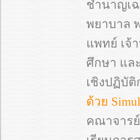
ชำนาญเฉพ
พยาบาล 
แพทย์ เจ้
ศึกษา และ
เชิงปฏิบัต
ด้วย Simul
คณาจารย์ผ