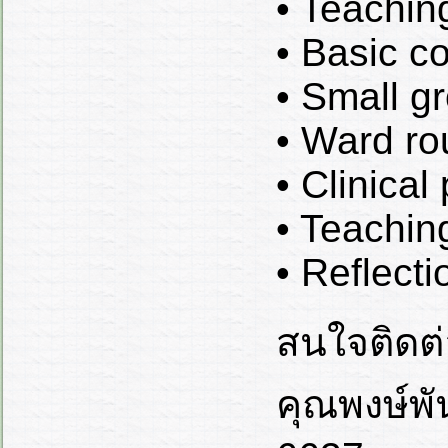
• Teachin
• Basic c
• Small g
• Ward ro
• Clinica
• Teachin
• Reflecti
สนใจติดต่
คุณพงษ์พั