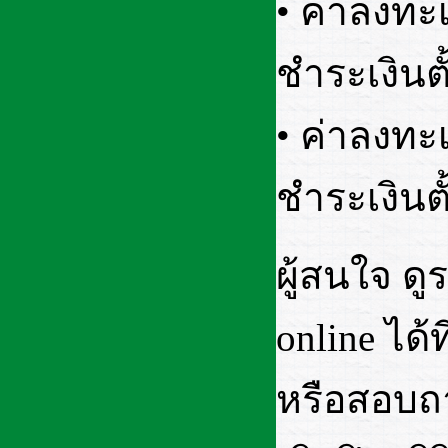
• ค่าลงท
ชำระเงินตั
• ค่าลงท
ชำระเงินตั
ผู้สนใจ ด
online ได้
หรือสอบถา