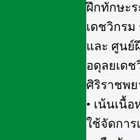
ฝึกทักษะ
เดชวิกรม 
และ ศูนย์
อดุลยเดช
ศิริราชพ
• เน้นเนื
ใช้จัดกา