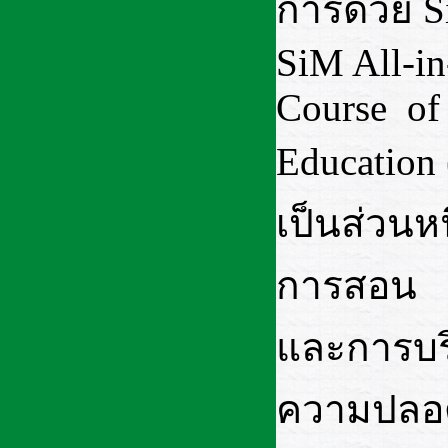
การด้วย S
SiM All-i
Course of
Education
เป็นส่วนห
การสอน
และการบริ
ความปลอดภ