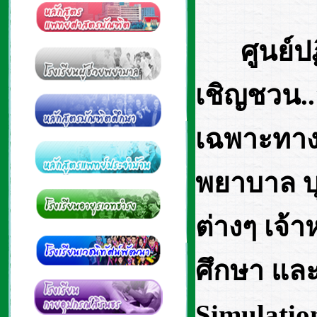
ศูนย์
เชิญชวน..
เฉพาะทาง
พยาบาล บ
ต่างๆ เจ้
ศึกษา แล
Simulatio