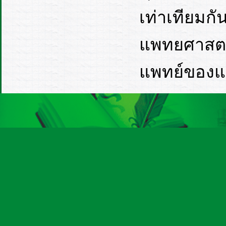
เท่าเทียมกั
แพทยศาสตร์
แพทย์ของแ