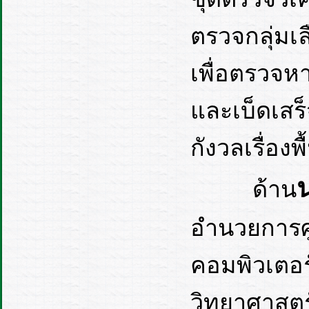
ตรวจกลุ่มเ
เพื่อตรวจห
และเบ็ดเสร็
กังวลเรื่องพ
ด้าน
อำนวยการศู
คอมพิวเตอร
วิทยาศาสตร