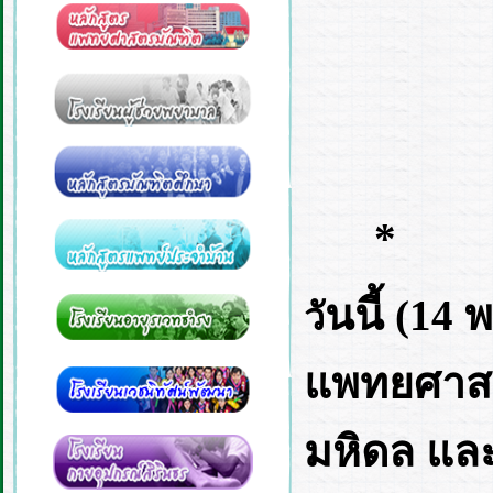
*
นนี้ (14 
วั
แพทยศาสต
มหิดล และ