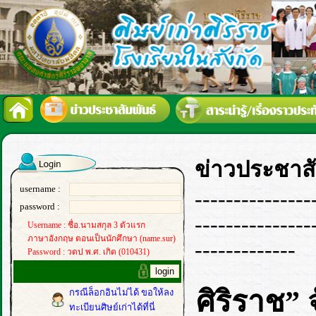
ข่าวประชาสั
username :
---------------
password :
---------------
Username : ชื่อ.นามสกุล 3 ตัวแรก
ภาษาอังกฤษ ตอนเป็นนักศึกษา (name.sur)
-------------
Password : วดป พ.ศ. เกิด (010431)
ศิริราช”
กรณีล็อกอินไม่ได้ ขอให้ลง
ทะเบียนศิษย์เก่าได้ที่นี่