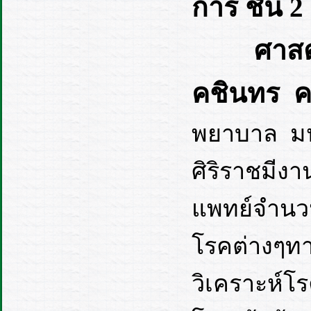
การ ชั้น 
ศาสต
คชินทร 
พยาบาล มหา
ศิริราชมีง
แพทย์จำนว
โรคต่างๆทา
วิเคราะห์โร