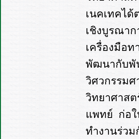
เนคเทคได้
เชิงบูรณาก
เครื่องมือท
พัฒนากับพั
วิศวกรรมศา
วิทยาศาสตร
แพทย์ ก่อใ
ทำงานร่วมกั