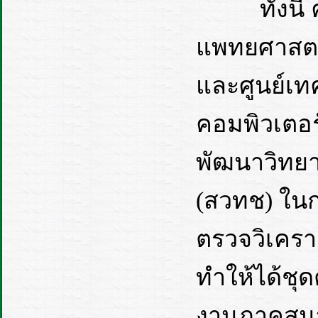
ทั้งนี้ ค
แพทยศาสตร
และศูนย์เท
คอมพิวเตอร
พัฒนาวิทย
(สวทช) ใน
ตรวจวิเครา
ทำให้ได้ชุ
งานภาคสนา