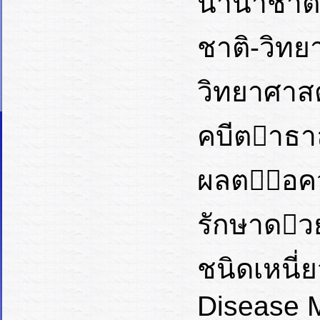
นานาชาติ)
ชาติ-วิทย
วิทยาศาสต
คบีตาธาลั
ผลต่อค
รักษาดวย
ชนิดเหนี่ย
Disease M