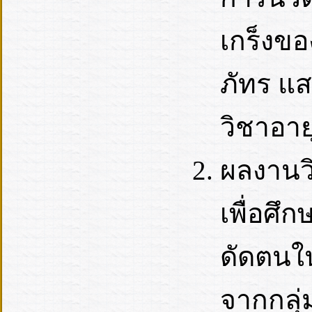
เกร็งขอ
ภัทร แส
วิชาอาย
ผลงานวิ
เพื่อศึ
ดัดตนใ
จากกลุ่ม