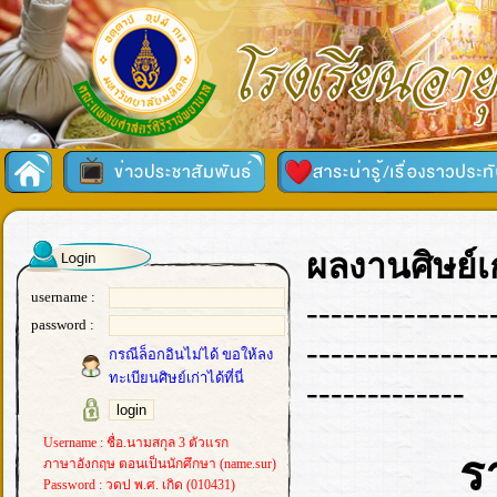
ผลงานศิษย์เก
username :
---------------
password :
---------------
กรณีล็อกอินไม่ได้ ขอให้ลง
ทะเบียนศิษย์เก่าได้ที่นี่
-------------
Username : ชื่อ.นามสกุล 3 ตัวแรก
ร
ภาษาอังกฤษ ตอนเป็นนักศึกษา (name.sur)
Password : วดป พ.ศ. เกิด (010431)