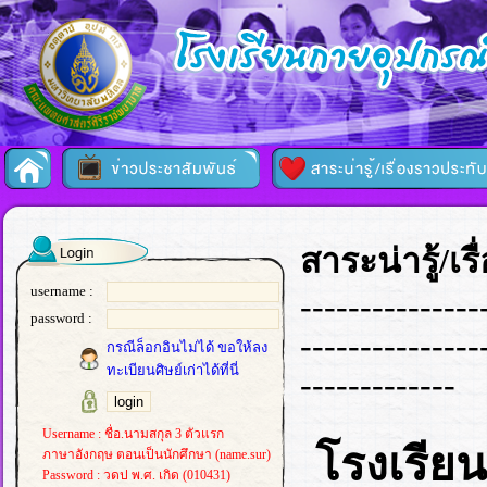
สาระน่ารู้/เ
username :
---------------
password :
---------------
กรณีล็อกอินไม่ได้ ขอให้ลง
ทะเบียนศิษย์เก่าได้ที่นี่
-------------
Username : ชื่อ.นามสกุล 3 ตัวแรก
โรงเรียน
ภาษาอังกฤษ ตอนเป็นนักศึกษา (name.sur)
Password : วดป พ.ศ. เกิด (010431)