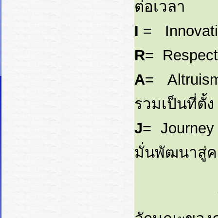
ต่อเวลา
I
= Innova
R
= Respect
A
= Altruism
รวมเป็นที่ตั้ง
J
= Journey t
มั่นพัฒนาสู่ค
วัฒนธรรม 