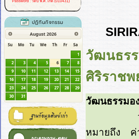
Password : วดป พ.ศ. เกิด (010431)
SIRIR
August
2026
Su
Mo
Tu
We
Th
Fr
Sa
วัฒนธรร
1
2
3
4
5
6
7
8
9
10
11
12
13
14
15
ศิริราช
16
17
18
19
20
21
22
23
24
25
26
27
28
29
30
31
วัฒนธรรมอง
วัฒนธรรม
หมายถึง ค่า