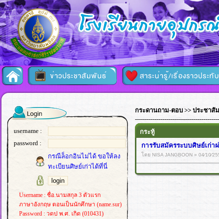
กระดานถาม-ตอบ
>> ประชาสัมพ
-------------------------------------------
username :
กระทู้
password :
การรับสมัครระบบศิษย์เก่
โดย NISA JANGBOON » 04⁄10⁄25
กรณีล็อกอินไม่ได้ ขอให้ลง
ทะเบียนศิษย์เก่าได้ที่นี่
Username : ชื่อ.นามสกุล 3 ตัวแรก
ภาษาอังกฤษ ตอนเป็นนักศึกษา (name.sur)
Password : วดป พ.ศ. เกิด (010431)